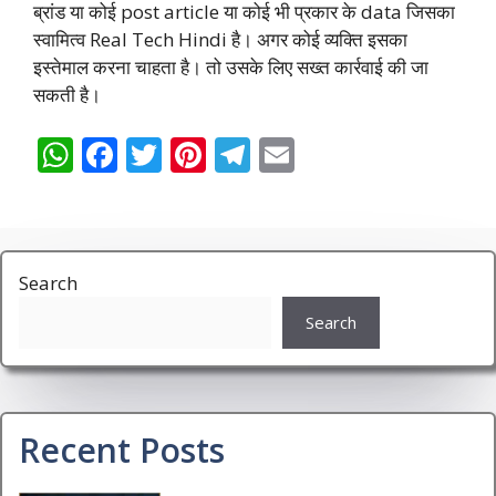
ब्रांड या कोई post article या कोई भी प्रकार के data जिसका
स्वामित्व Real Tech Hindi है। अगर कोई व्यक्ति इसका
इस्तेमाल करना चाहता है। तो उसके लिए सख्त कार्रवाई की जा
सकती है।
W
F
T
Pi
T
E
h
ac
w
nt
el
m
at
e
itt
er
e
ai
s
b
er
e
gr
l
Search
A
o
st
a
p
o
m
Search
p
k
Recent Posts